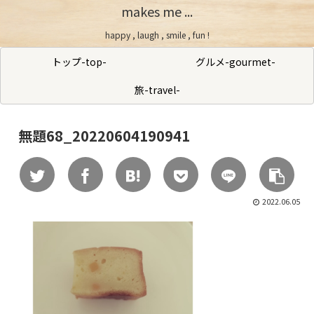
makes me ...
happy , laugh , smile , fun !
トップ-top-
グルメ-gourmet-
旅-travel-
無題68_20220604190941
2022.06.05