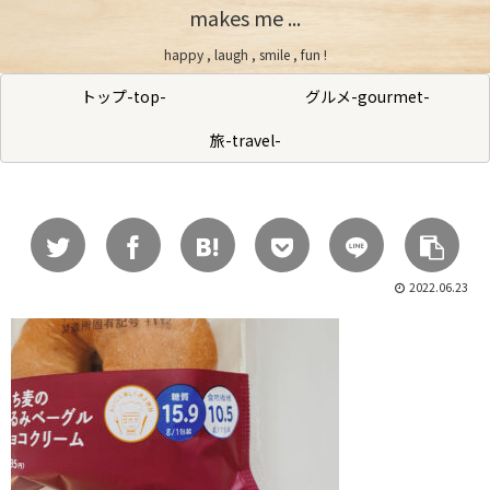
makes me ...
happy , laugh , smile , fun !
トップ-top-
グルメ-gourmet-
旅-travel-
2022.06.23