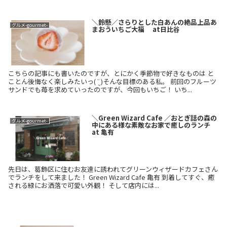
＼鈴懸／さらりとした白あんの絶品上品あ
グルメ-gourmet-
まおういちご大福 at日比谷
こちらの記事にも書いたのですが、とにかく季節物で好きなものは と
ことん後悔なく楽しみたいっ( ¨̮ )そんな目標のある私。 前回のフルーツ
サンドでも苺を求めていったのですが、今回もいちご！ いち...
＼Green Wizard Cafe ／おとぎ話の森の
グルメ-gourmet-
中にある様な素敵なお家で癒しのランチ
at 亀有
先日は、葛飾区に住むお友達に誘われてグリーンウィザードカフェさん
でランチをして来ました！ Green Wizard Cafe 亀有 到着してすぐ、癒
される緑にお洒落で可愛い外観！ そして店内には...