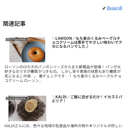
8kaarii8
関連記事
＼LAWSON／もち麦のくるみベーグルチ
グルメ-gourmet-
ョコクリームは素朴でやさしい味わいでク
セになるパンでした♪
ローソンのロカボのパンのシリーズからまた新商品が登場！ パンが大
好きなのですが糖質がつきもの。 しかし年々家族の体質もあり糖質が
気になるこの頃…。 要チェックです…！ もち麦のくるみベーグルチョ
コクリーム ローソン...
＼KALDI／ご飯に混ぜるだけ！イカスミパ
グルメ-gourmet-
エリア！
KALDIさんには、色々な地域の名産品や海外の物やオリジナルの珍しい