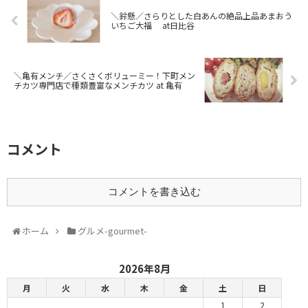
＼鈴懸／さらりとした白あんの絶品上品あまおう
いちご大福 at日比谷
＼亀有メンチ／さくさくボリューミー！下町メン
チカツ専門店で種類豊富なメンチカツ at 亀有
コメント
コメントを書き込む
ホーム
グルメ-gourmet-
2026年8月
月
火
水
木
金
土
日
1
2