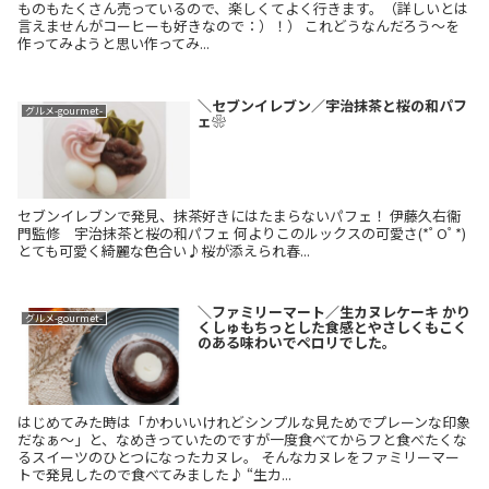
ものもたくさん売っているので、楽しくてよく行きます。（詳しいとは
言えませんがコーヒーも好きなので：）！） これどうなんだろう〜を
作ってみようと思い作ってみ...
＼セブンイレブン／宇治抹茶と桜の和パフ
グルメ-gourmet-
ェ❀
セブンイレブンで発見、抹茶好きにはたまらないパフェ！ 伊藤久右衞
門監修 宇治抹茶と桜の和パフェ 何よりこのルックスの可愛さ(*ﾟOﾟ*)
とても可愛く綺麗な色合い♪桜が添えられ春...
＼ファミリーマート／生カヌレケーキ かり
グルメ-gourmet-
くしゅもちっとした食感とやさしくもこく
のある味わいでペロリでした。
はじめてみた時は「かわいいけれどシンプルな見ためでプレーンな印象
だなぁ〜」と、なめきっていたのですが一度食べてからフと食べたくな
るスイーツのひとつになったカヌレ。 そんなカヌレをファミリーマー
トで発見したので食べてみました♪ “生カ...