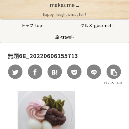
makes me ...
happy , laugh , smile , fun !
トップ-top-
グルメ-gourmet-
旅-travel-
無題68_20220606155713
2022.06.06