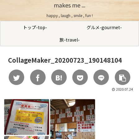
makes me ...
happy , laugh , smile , fun !
トップ-top-
グルメ-gourmet-
旅-travel-
CollageMaker_20200723_190148104
2020.07.24